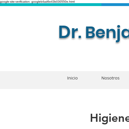
google-site-verification: googleb4ad6e43b030550e.html
Dr
. Ben
Inicio
Nosotros
Higien