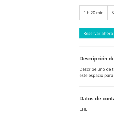
250
peso
1 h 20 min
1
$
chile
2
0
Reservar ahora
m
i
n
Descripción de
Describe uno de tu
este espacio para
Datos de cont
CHL