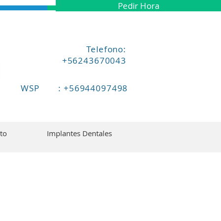
Pedir Hora
Telefono:
+56243670043
WSP : +56944097498
to
Implantes Dentales